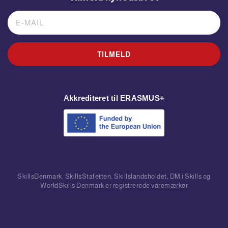
TILMELD
Akkrediteret til ERASMUS+
SkillsDenmark, SkillsStafetten, Skillslandsholdet, DM i Skills og
WorldSkills Denmark er registrerede varemærker