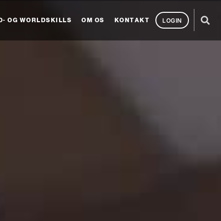
O- OG WORLDSKILLS
OM OS
KONTAKT
LOGIN