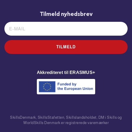
Tilmeld nyhedsbrev
TILMELD
Akkrediteret til ERASMUS+
SkillsDenmark, SkillsStafetten, Skillslandsholdet, DM i Skills og
WorldSkills Denmark er registrerede varemærker