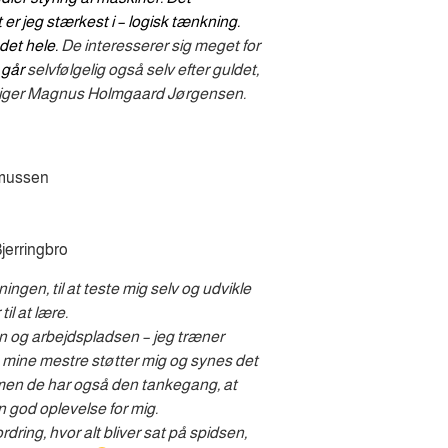
er jeg stærkest i – logisk tænkning. 
det hele.
 De interesserer sig meget for 
 går
 selvfølgelig også selv efter guldet, 
 siger Magnus Holmgaard Jørgensen.
smussen
jerringbro
ingen, til at teste mig selv og udvikle
il at lære.
n og arbejdspladsen – jeg træner
 mine mestre støtter mig og synes det
, men de har også den tankegang, at
en god oplevelse for mig.
dring, hvor alt bliver sat på spidsen,