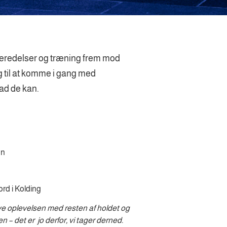
beredelser og træning frem mod
g til at komme i gang med
ad de kan.
en
ord i Kolding
ve oplevelsen med resten af holdet og
en – det er jo derfor, vi tager derned.