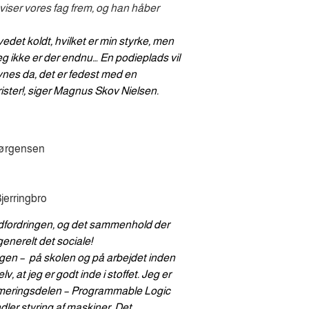
 viser vores fag frem, og han håber 
edet koldt, hvilket er min styrke, men 
jeg ikke er der endnu…
En podieplads vil 
nes da, det er fedest med en 
ister!, siger Magnus Skov Nielsen.
ørgensen
jerringbro
 udfordringen, og det sammenhold der 
enerelt det sociale!
gen – 
 på skolen og på arbejdet inden 
v, at jeg er godt inde i stoffet. Jeg er 
mmeringsdelen – Programmable Logic 
er styring af maskiner. Det 