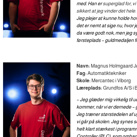
med. Han er 
superglad for, vi
sikkert at jeg vinder det hele.
Jeg plejer at kunne holde hov
det er nemt at sige nu, hvor 
da være godt nok, men jeg sy
førsteplads – guldmedaljen fr
Navn:
Magnus Holmgaard J
Fag:
Automatiktekniker
Skole:
Mercantec i Viborg
Læreplads:
Grundfos A/S i B
– Jeg glæder mig virkelig til
kommer, når vi er dernede – g
Jeg træner størstedelen af u
vi går på skolen. Jeg synes sel
helt klart stærkest i progra
Controller (PLC), som omhandl