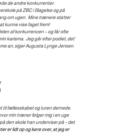
øde de andre konkurrenter.
erskole på ZBC i Slagelse og på
gang om ugen.
M
ine trænere støtter
 at kunne vise faget frem!
delen af konkurrencen – og får ofte
min karisma.
Jeg går efter podiet, det’
omme an, siger Augusta Lynge Jensen.
r
g
 til fællesskabet og turen dernede.
vor min træner følger mig i en uge 
, på den skole han underviser på – det 
er er lidt op og køre over, at jeg er 