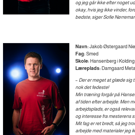
og jeg går ikke efter noget u
okay, hvis jeg ikke vinder, for
bedste, siger Sofie Nørrem
Navn:
Jakob Østergaard Nie
Fag:
Smed
Skole:
Hansenberg i Kolding
Læreplads:
Damgaard Meta
–
Der er meget at glæde sig t
nok det fedeste!
Min træning forgår på Hanse
af tiden efter arbejde. Men m
arbejdsplads, er også releva
og interesse fra mesterens s
Mit fag er ret bredt, så jeg tr
arbejde med materialer jeg ik