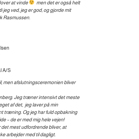
dover at vinde
men det er også helt
di jeg ved, jeg er god, og gjorde mit
ark Rasmussen.
lsen
l A/S
il, men afslutningsceremonien bliver
nberg. Jeg træner intensivt det meste
eget af det, jeg laver på min
nt træning. Og jeg har fuld opbakning
ide – de er med mig hele vejen!
or det mest udfordrende bliver, at
ke arbejder med til dagligt.