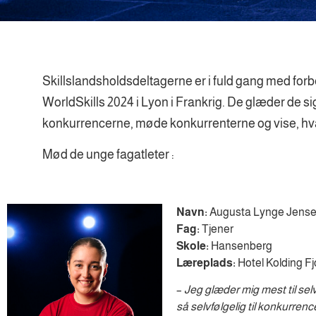
Skillslandsholdsdeltagerne er i fuld gang med for
WorldSkills 2024 i Lyon i Frankrig. De glæder de si
konkurrencerne, møde konkurrenterne og vise, hv
Mød de unge fagatleter :
Navn:
Augusta Lynge Jens
Fag:
Tjener
Skole:
Hansenberg
Læreplads:
Hotel Kolding Fj
–
Jeg glæder mig mest til sel
så selvfølgelig til konkurrenc