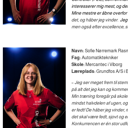
interesserer mig mest, og det 
Mine mestre er åbne overfor 
det, og håber jeg vinder. 
 Jeg
men også efter excellence,
Navn:
Sofie Nørremark Ra
Fag:
Automatiktekniker
Skole:
Mercantec i Viborg
Læreplads:
Grundfos A/S i B
–
Jeg ser meget frem til stemn
på alt det jeg kan og kommer t
Min træning foregår på skole
mindst halvdelen af ugen, og
er fedt! De håber jeg vinder
det skal være fedt, sjovt og 
Konkurrencen er én stor udfor