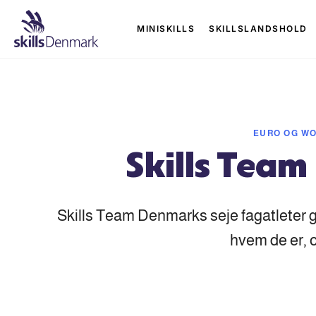
MINISKILLS
SKILLSLANDSHOLD
EURO OG WO
Skills Tea
Skills Team Denmarks seje fagatleter gl
hvem de er, 