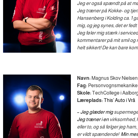
Jeg er også spændt på at m
J
eg træner på Kokke- og tjen
Hansenberg i Kolding ca. 1 
mig, og jeg synes, det er fedt
Jeg føler mig stærk i service
kommentarer på mit smil og 
helt sikkert! De kan bare k
Navn:
Magnus Skov Nielsen
Fag:
Personvognsmekanike
Skole:
TechCollege i Aalbor
Læreplads:
This’ Auto i Vrå
–
Jeg glæder mig
supermeget
Jeg træner i en 
virksomhed, h
eller to, og så følger jeg ham
er vildt spændende!
Min mest