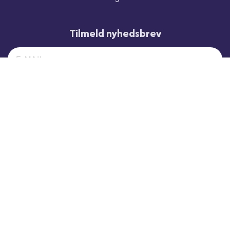
Tilmeld nyhedsbrev
TILMELD
Akkrediteret til ERASMUS+
SkillsDenmark, SkillsStafetten, Skillslandsholdet, DM i Skills og
WorldSkills Denmark er registrerede varemærker