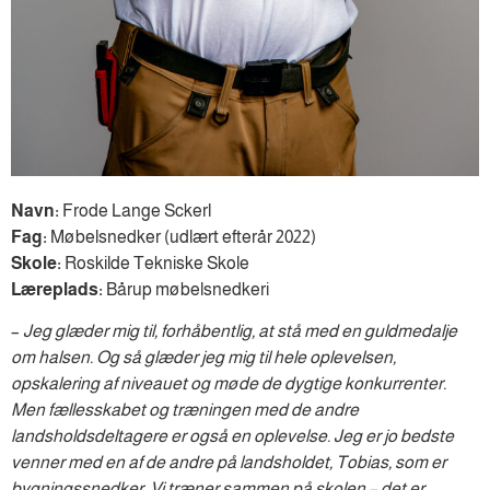
Navn:
Frode Lange Sckerl
Fag:
Møbelsnedker (udlært efterår 2022)
Skole:
Roskilde Tekniske Skole
Læreplads:
Bårup møbelsnedkeri
–
Jeg glæder mig til, forhåbentlig, at stå med en guldmedalje
om halsen. Og så glæder jeg mig til hele oplevelsen,
opskalering af niveauet og møde de dygtige konkurrenter.
Men fællesskabet og træningen med de andre
landsholdsdeltagere er også en oplevelse. Jeg er jo bedste
venner med en af de andre på landsholdet, Tobias, som er
bygningssnedker. Vi træner sammen på skolen – det er