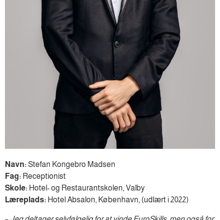
Navn:
Stefan Kongebro Madsen
Fag:
Receptionist
Skole:
Hotel- og Restaurantskolen, Valby
Læreplads:
Hotel Absalon, København, (udlært i 2022)
–
Jeg deltager selvfølgelig for at vinde EuroSkills, men også for