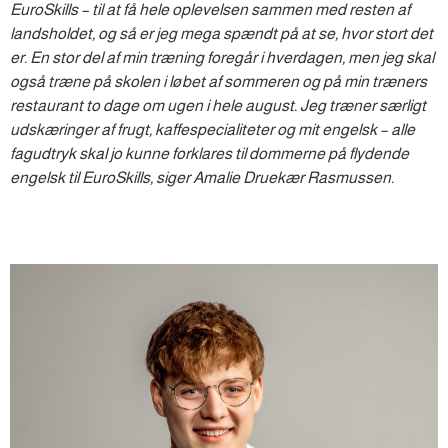
EuroSkills – til at få hele oplevelsen sammen med resten af
landsholdet, og så er jeg mega spændt på at se, hvor stort det
er. En stor del af min træning foregår i hverdagen, men jeg skal
også træne på skolen i løbet af sommeren og på min træners
restaurant to dage om ugen i hele august. Jeg træner særligt
udskæringer af frugt, kaffespecialiteter og mit engelsk – alle
fagudtryk skal jo kunne forklares til dommerne på flydende
engelsk til EuroSkills, siger Amalie Druekær Rasmussen.