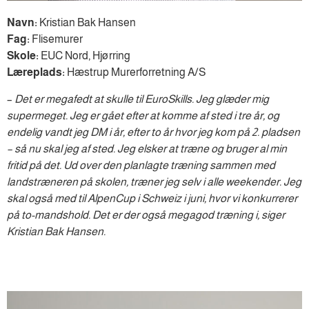
Navn:
Kristian Bak Hansen
Fag:
Flisemurer
Skole:
EUC Nord, Hjørring
Læreplads:
Hæstrup Murerforretning A/S
–
Det er megafedt at skulle til EuroSkills. Jeg glæder mig
supermeget. Jeg er gået efter at komme af sted i tre år, og
endelig vandt jeg DM i år, efter to år hvor jeg kom på 2. pladsen
– så nu skal jeg af sted. Jeg elsker at træne og bruger al min
fritid på det. Ud over den planlagte træning sammen med
landstræneren på skolen, træner jeg selv i alle weekender. Jeg
skal også med til AlpenCup i Schweiz i juni, hvor vi konkurrerer
på to-mandshold. Det er der også megagod træning i, siger
Kristian Bak Hansen.