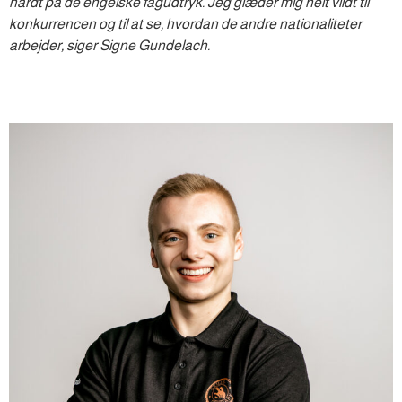
hårdt på de engelske fagudtryk. Jeg glæder mig helt vildt til
konkurrencen og til at se, hvordan de andre nationaliteter
arbejder, siger Signe Gundelach.