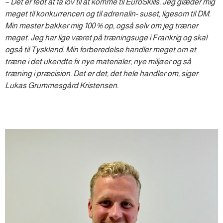
– Det er fedt at få lov til at komme til EuroSkills. Jeg glæder mig
meget til konkurrencen og til adrenalin- suset, ligesom til DM.
Min mester bakker mig 100 % op, også selv om jeg træner
meget. Jeg har lige været på træningsuge i Frankrig og skal
også til Tyskland. Min forberedelse handler meget om at
træne i det ukendte fx nye materialer, nye miljøer og så
træning i præcision. Det er det, det hele handler om, siger
Lukas Grummesgård Kristensen.