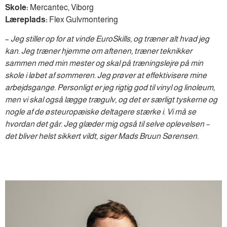
Skole:
Mercantec, Viborg
Læreplads:
Flex Gulvmontering
–
Jeg stiller op for at vinde EuroSkills, og træner alt hvad jeg
kan. Jeg træner hjemme om aftenen, træner teknikker
sammen med min mester og skal på træningslejre på min
skole i løbet af sommeren. Jeg prøver at effektivisere mine
arbejdsgange. Personligt er jeg rigtig god til vinyl og linoleum,
men vi skal også lægge trægulv, og det er særligt tyskerne og
nogle af de østeuropæiske deltagere stærke i. Vi må se
hvordan det går. Jeg glæder mig også til selve oplevelsen –
det bliver helst sikkert vildt, siger Mads Bruun Sørensen.