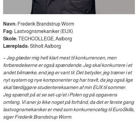
Navn:
Frederik Brandstrup Worm
Fag:
Lastvognsmekaniker (EUX)
Skole:
TECHCOLLEGE, Aalborg
Læreplads:
Stiholt Aalborg
–
Jeg glæder mig helt klart mest til konkurrencen, men
forberedelserne er også spændende. Jeg skal konkurrere i et
andet bilmærke, end jeg er vant til. Det betyder, jeg træner i et
nyt system og nye komponenter og har travlt, da jeg også lige
skal færdiggøre studentereksamen af min EUX til sommer.
Jeg spændt på at se set-up’et i Polen og på opgavens
omfang. Vi aner jo ikke noget på forhånd, da det er første gang
lastvognsmekaniker er med som konkurrencefag til EuroSkills,
siger Frederik Brandstrup Worm.