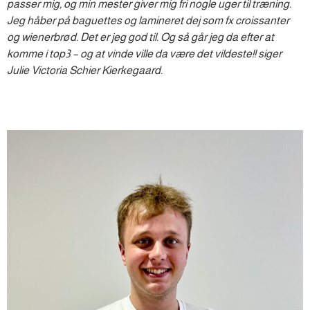
passer mig, og min mester giver mig fri nogle uger til træning.
Jeg håber på baguettes og lamineret dej som fx croissanter
og wienerbrød. Det er jeg god til. Og så går jeg da efter at
komme i top3 – og at vinde ville da være det vildeste!! siger
Julie Victoria Schier Kierkegaard.