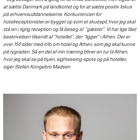
at sætte Danmark på landkortet og for at sætte positiv fokus
på erhvervsuddannelserne.
Konkurrencen for
hotelreceptionister er bygget op som et skuespil, hvor jeg skal
stå en i rigtig reception og få besøg af ”gæster”. Vi har lige fået
beskrivelsen tilsendt af ”hotellet”, der “ligger” i Athen. Der er
over 150 sider med info om hotel og Athen, som jeg skal kunne
på rygraden. Så en del af min træning bliver en tur til Athen,
hvor jeg skal se på byen, sightseeing-spots og på hoteller,
siger Stefan Kongebro Madsen