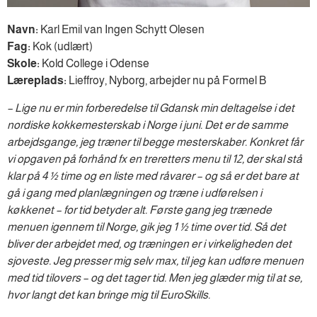
Navn:
Karl Emil van Ingen Schytt Olesen
Fag:
Kok (udlært)
Skole:
Kold College i Odense
Læreplads:
Lieffroy, Nyborg, arbejder nu på Formel B
– Lige nu er min forberedelse til Gdansk min deltagelse i det
nordiske kokkemesterskab i Norge i juni. Det er de samme
arbejdsgange, jeg træner til begge mesterskaber. Konkret får
vi opgaven på forhånd fx en treretters menu til 12, der skal stå
klar på 4 ½ time og en liste med råvarer – og så er det bare at
gå i gang med planlægningen og træne i udførelsen i
køkkenet – for tid betyder alt. Første gang jeg trænede
menuen igennem til Norge, gik jeg 1 ½ time over tid. Så det
bliver der arbejdet med, og træningen er i virkeligheden det
sjoveste. Jeg presser mig selv max, til jeg kan udføre menuen
med tid tilovers – og det tager tid. Men jeg glæder mig til at se,
hvor langt det kan bringe mig til EuroSkills.