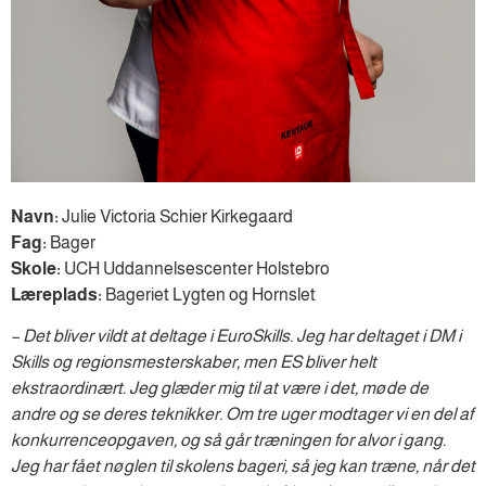
Navn:
Julie Victoria Schier Kirkegaard
Fag:
Bager
Skole:
UCH Uddannelsescenter Holstebro
Læreplads:
Bageriet Lygten og Hornslet
– Det bliver vildt at deltage i EuroSkills. Jeg har deltaget i DM i
Skills og regionsmesterskaber, men ES bliver helt
ekstraordinært. Jeg glæder mig til at være i det, møde de
andre og se deres teknikker. Om tre uger modtager vi en del af
konkurrenceopgaven, og så går træningen for alvor i gang.
Jeg har fået nøglen til skolens bageri, så jeg kan træne, når det