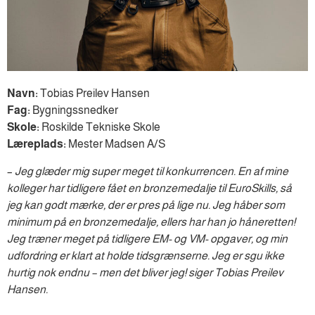
Navn:
Tobias Preilev Hansen
Fag:
Bygningssnedker
Skole:
Roskilde Tekniske Skole
Læreplads:
Mester Madsen A/S
–
Jeg glæder mig super meget til konkurrencen. En af mine
kolleger har tidligere fået en bronzemedalje til EuroSkills, så
jeg kan godt mærke, der er pres på lige nu. Jeg håber som
minimum på en bronzemedalje, ellers har han jo håneretten!
Jeg træner meget på tidligere EM- og VM- opgaver, og min
udfordring er klart at holde tidsgrænserne. Jeg er sgu ikke
hurtig nok endnu – men det bliver jeg! siger Tobias Preilev
Hansen.