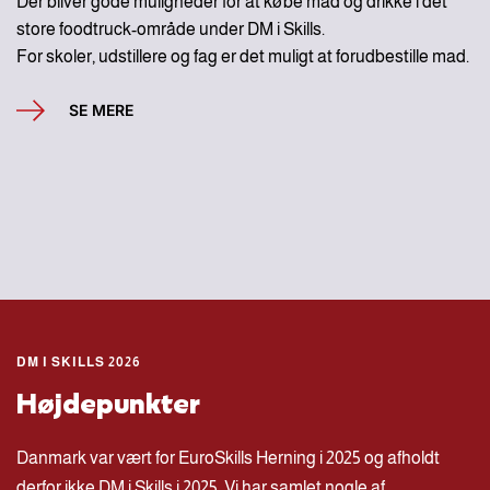
Der bliver gode muligheder for at købe mad og drikke i det
store foodtruck-område under DM i Skills.
For skoler, udstillere og fag er det muligt at forudbestille mad.
SE MERE
DM I SKILLS 2026
Højdepunkter
Danmark var vært for EuroSkills Herning i 2025 og afholdt
derfor ikke DM i Skills i 2025. Vi har samlet nogle af