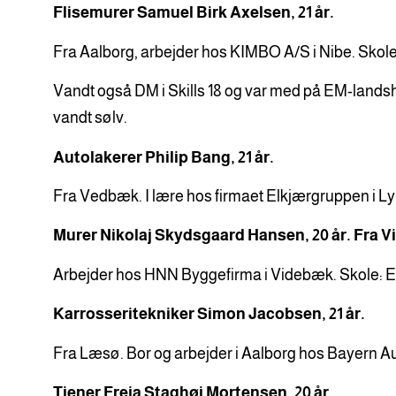
Flisemurer Samuel Birk Axelsen, 21 år.
Fra Aalborg, arbejder hos KIMBO A/S i Nibe. Sk
Vandt også DM i Skills 18 og var med på EM-landsh
vandt sølv.
Autolakerer Philip Bang, 21 år.
Fra Vedbæk. I lære hos firmaet Elkjærgruppen i Ly
Murer Nikolaj Skydsgaard Hansen, 20 år. Fra 
Arbejder hos HNN Byggefirma i Videbæk. Skole: 
Karrosseritekniker Simon Jacobsen, 21 år.
Fra Læsø. Bor og arbejder i Aalborg hos Bayern Au
Tjener Freja Staghøj Mortensen, 20 år.