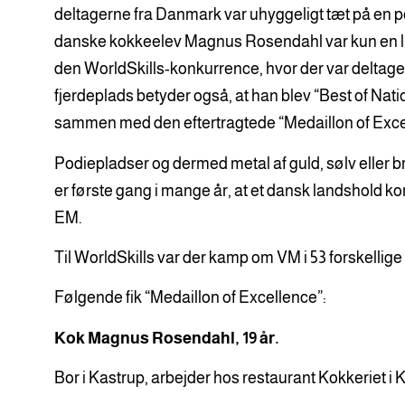
deltagerne fra Danmark var uhyggeligt tæt på en p
danske kokkeelev Magnus Rosendahl var kun en lill
den WorldSkills-konkurrence, hvor der var deltager
fjerdeplads betyder også, at han blev “Best of Nati
sammen med den eftertragtede “Medaillon of Exce
Podiepladser og dermed metal af guld, sølv eller br
er første gang i mange år, at et dansk landshold k
EM.
Til WorldSkills var der kamp om VM i 53 forskellige
Følgende fik “Medaillon of Excellence”:
Kok Magnus Rosendahl, 19 år.
Bor i Kastrup, arbejder hos restaurant Kokkeriet i