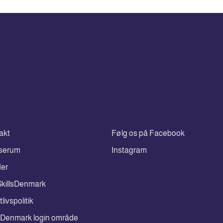
akt
Følg os på Facebook
serum
Instagram
der
killsDenmark
tlivspolitik
lsDenmark login område