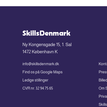
SkillsDenmark
Ny Kongensgade 15, 1. Sal
1472 København K
info@skillsdenmark.dk
Kont
Find os på Google Maps
Pres
Ledige stillinger
Bille
CVR nr. 32 94 75 65
Om S
Priva
Skil