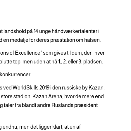
et landshold på 14 unge håndværkertalenter i
ed en medalje for deres præstation om halsen.
ons of Excellence” som gives til dem, der i hver
utte top, men uden at nå 1., 2. eller 3. pladsen.
e konkurrencer.
ts ved WorldSkills 2019 i den russiske by Kazan.
ns store stadion, Kazan Arena, hvor de mere end
og taler fra blandt andre Ruslands præsident
endnu, men det ligger klart, at en af