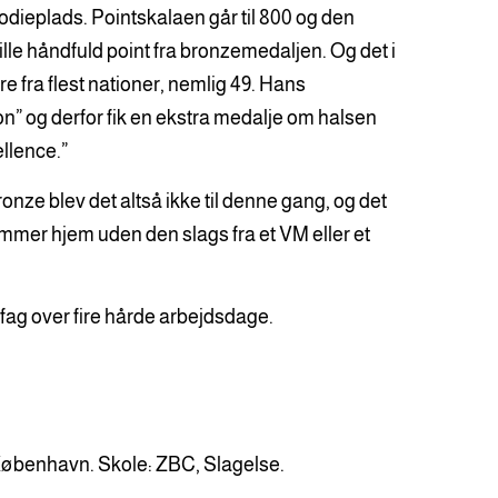
odieplads. Pointskalaen går til 800 og den
e håndfuld point fra bronzemedaljen. Og det i
e fra flest nationer, nemlig 49. Hans
on” og derfor fik en ekstra medalje om halsen
llence.”
onze blev det altså ikke til denne gang, og det
ommer hjem uden den slags fra et VM eller et
 fag over fire hårde arbejdsdage.
 København. Skole: ZBC, Slagelse.