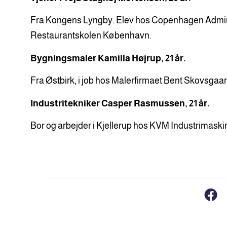
Fra Kongens Lyngby. Elev hos Copenhagen Admiral 
Restaurantskolen København.
Bygningsmaler Kamilla Højrup, 21 år.
Fra Østbirk, i job hos Malerfirmaet Bent Skovsgaar
Industritekniker Casper Rasmussen, 21 år.
Bor og arbejder i Kjellerup hos KVM Industrimaski