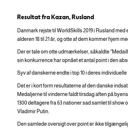
Resultat fra Kazan, Rusland
Danmark rejste til WorldSkills 2019 i Rusland med 
alderen 18 til 21 år, og otte af dem kommer hjem m
Der er tale om otte udmærkelser, såkaldte “Medaill
sin konkurrence har opnået et antal point i den absol
Syv af danskerne endte i top 10 i deres individuell
Det er i kort form resultaterne af den danske indsa
Medaljerne til vinderne faldt tirsdag aften på bye
1300 deltagere fra 63 nationer sad samlet til show 
Vladimir Putin.
Den samlede oversigt over point er ikke tilgængelig 