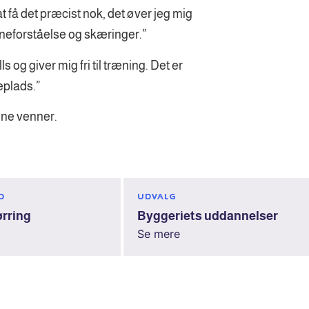
t få det præcist nok, det øver jeg mig
egneforståelse og skæringer.”
s og giver mig fri til træning. Det er
eplads.”
ne venner.
D
UDVALG
ørring
Byggeriets uddannelser
Se mere