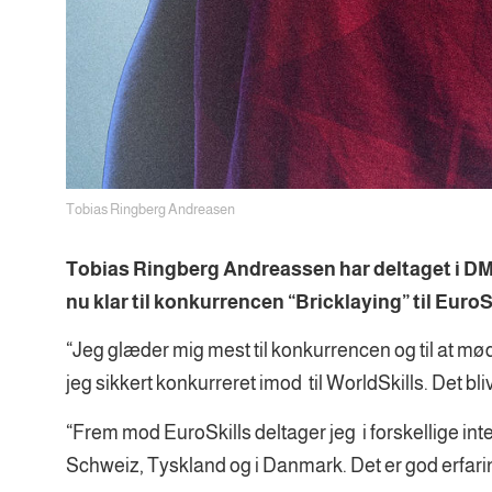
Tobias Ringberg Andreasen
Tobias Ringberg Andreassen har deltaget i DM i 
nu klar til konk
urrencen “Bricklaying
” til Euro
“Jeg glæder mig mest til konkurrencen og til at m
jeg sikkert konkurreret imod til WorldSkills. Det bl
“Frem mod EuroSkills deltager jeg i forskellige in
Schweiz, Tyskland og i Danmark. Det er god erfarin