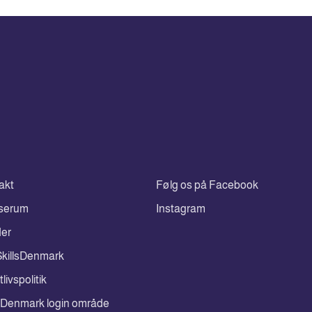
akt
Følg os på Facebook
serum
Instagram
der
killsDenmark
tlivspolitik
lsDenmark login område