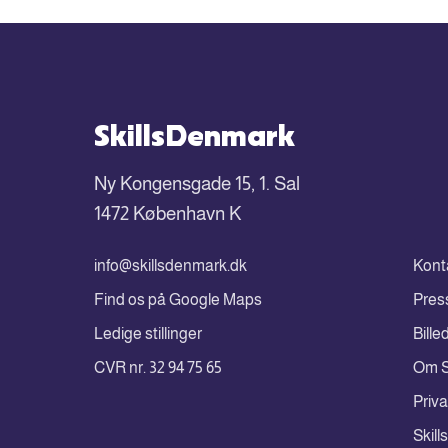
SkillsDenmark
Ny Kongensgade 15, 1. Sal
1472 København K
info@skillsdenmark.dk
Kont
Find os på Google Maps
Pres
Ledige stillinger
Bille
CVR nr. 32 94 75 65
Om S
Priva
Skil