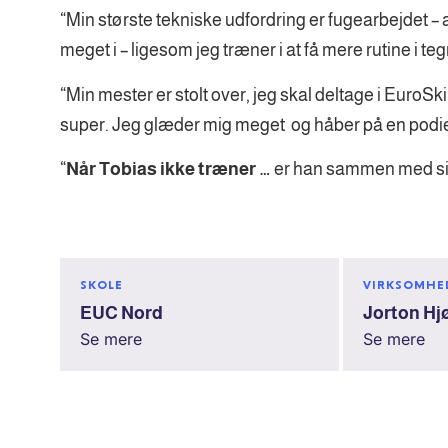
“Min største tekniske udfordring er fugearbejdet – a
meget i – ligesom jeg træner i at få mere rutine i t
“Min mester er stolt over, jeg skal deltage i EuroSkill
super. Jeg glæder mig meget og håber på en podi
“
Når Tobias ikke træner …
er han sammen med si
SKOLE
VIRKSOMHE
EUC Nord
Jorton Hj
Se mere
Se mere