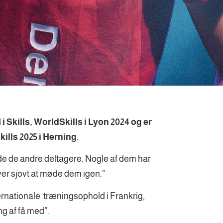
Skills, WorldSkills i Lyon 2024 og er
Skills 2025 i Herning.
øde de andre deltagere. Nogle af dem har
iver sjovt at møde dem igen.”
ternationale træningsophold i Frankrig,
g af få med”.