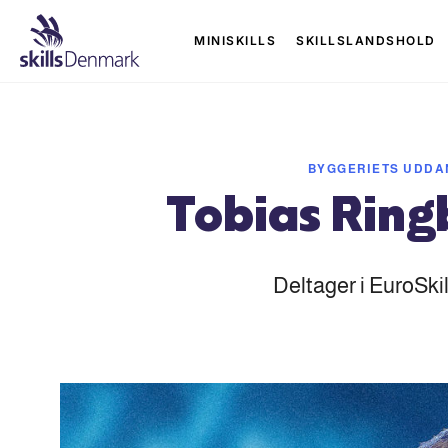
MINISKILLS
SKILLSLANDSHOLD
BYGGERIETS UDDA
Tobias Ring
Deltager i EuroSki