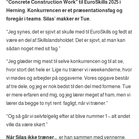
“Concrete Construction Work” til EuroSkills 2025 i
Herning. Konkurrencen er et præsentationsfag og
foregår i teams. Silas’ makker er Tue.
“Jeg synes, det er sjovt at skulle med til EuroSkills og fedt at
være en del af Skillslandsholdet. Det er sjovt, at man kan
sådan noget med sit fag.”
“Jeg glæder mig mest til selve konkurrencen og til at se,
hvor stort det hele er. Lige nu træner vi i weekenderne, hvor
vi mødes og arbejder på opgaverne. Vores opgave består
af tre dele, og jeg er nok bedst til den del med formene. Tue
er mere erfaren end mig, og jeg lærer meget af ham, men vi
lærer da begge to nyt rent fagligt, når vi træner.”
“Og så går vi selvfølgelig efter at blive nummer 1 – alt andet
ville da være skørt.”
Når Silas ikke træner…
er han sammen med vennerne,