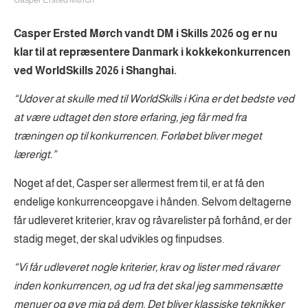
Casper Ersted Mørch vandt DM i Skills 2026 og er nu
klar til at repræsentere Danmark i kokkekonkurrencen
ved WorldSkills 2026 i Shanghai.
“Udover at skulle med til WorldSkills i Kina er det bedste ved
at være udtaget den store erfaring, jeg får med fra
træningen op til konkurrencen. Forløbet bliver meget
lærerigt.”
Noget af det, Casper ser allermest frem til, er at få den
endelige konkurrenceopgave i hånden. Selvom deltagerne
får udleveret kriterier, krav og råvarelister på forhånd, er der
stadig meget, der skal udvikles og finpudses.
“Vi får udleveret nogle kriterier, krav og lister med råvarer
inden konkurrencen, og ud fra det skal jeg sammensætte
menuer og øve mig på dem. Det bliver klassiske teknikker