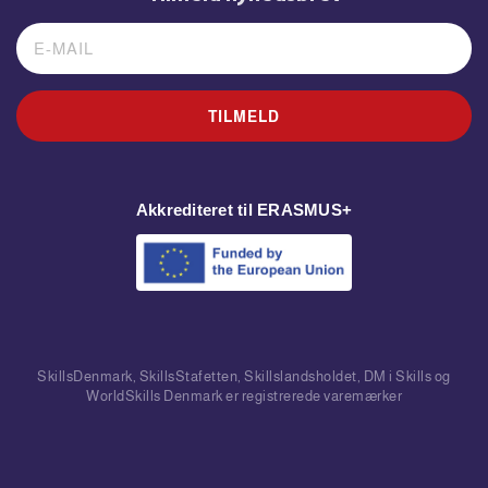
TILMELD
Akkrediteret til ERASMUS+
SkillsDenmark, SkillsStafetten, Skillslandsholdet, DM i Skills og
WorldSkills Denmark er registrerede varemærker