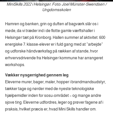
MiniSkills 2022 i Helsingør. Foto: Joel Münster-Swendsen /
Ungdomsskolen
Hamren og banken, grin og duften af bagværk slår os i
møde, da vi træder ind i de flotte gamle værftshaller i
Helsingør tæt på Kronborg. Hallen summer af aktivitet. 600
energiske 7. klasse-elever er i fuld gang med at ”arbejde”
og udforske håndværksfag på rækken af stande, hvor
erhvervsdrivende fra Helsingør kommune har arrangeret
workshops.
Vækker nysgerrighed gennem leg
Eleverne murer, bager, maler, hopper i brandmandsudstyr,
tækker tage og nørder med de nyeste teknologiske
hjælpemidler inden for sosu-området – og mange andre
sjove ting. Eleverne udfordres, leger og prøver fagene af i
praksis, hvilket præcis er, hvad Mini Skills handler om.