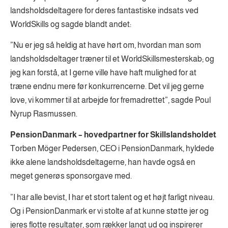
landsholdsdeltagere for deres fantastiske indsats ved
WorldSkills og sagde blandt andet:
”Nu er jeg så heldig at have hørt om, hvordan man som
landsholdsdeltager træner til et WorldSkillsmesterskab; og
jeg kan forstå, at I gerne ville have haft mulighed for at
træne endnu mere før konkurrencerne. Det vil jeg gerne
love, vi kommer til at arbejde for fremadrettet”, sagde Poul
Nyrup Rasmussen.
PensionDanmark – hovedpartner for Skillslandsholdet
Torben Möger Pedersen, CEO i PensionDanmark, hyldede
ikke alene landsholdsdeltagerne, han havde også en
meget generøs sponsorgave med.
”I har alle bevist, I har et stort talent og et højt farligt niveau.
Og i PensionDanmark er vi stolte af at kunne støtte jer og
jeres flotte resultater, som rækker langt ud og inspirerer