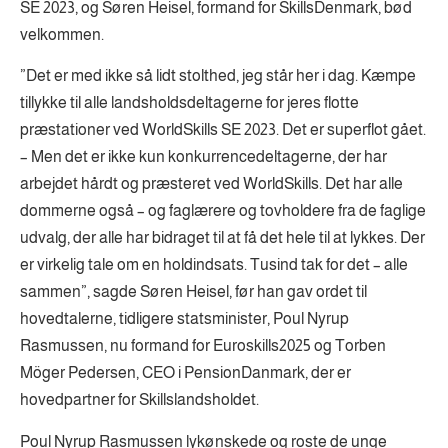
SE 2023, og Søren Heisel, formand for SkillsDenmark, bød
velkommen.
”Det er med ikke så lidt stolthed, jeg står her i dag. Kæmpe
tillykke til alle landsholdsdeltagerne for jeres flotte
præstationer ved WorldSkills SE 2023. Det er superflot gået.
– Men det er ikke kun konkurrencedeltagerne, der har
arbejdet hårdt og præsteret ved WorldSkills. Det har alle
dommerne også – og faglærere og tovholdere fra de faglige
udvalg, der alle har bidraget til at få det hele til at lykkes. Der
er virkelig tale om en holdindsats. Tusind tak for det – alle
sammen”, sagde Søren Heisel, før han gav ordet til
hovedtalerne, tidligere statsminister, Poul Nyrup
Rasmussen, nu formand for Euroskills2025 og Torben
Möger Pedersen, CEO i PensionDanmark, der er
hovedpartner for Skillslandsholdet.
Poul Nyrup Rasmussen lykønskede og roste de unge