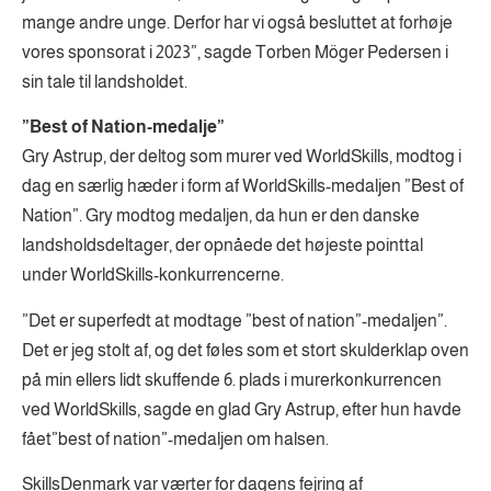
mange andre unge. Derfor har vi også besluttet at forhøje
vores sponsorat i 2023”, sagde Torben Möger Pedersen i
sin tale til landsholdet.
”Best of Nation-medalje”
Gry Astrup, der deltog som murer ved WorldSkills, modtog i
dag en særlig hæder i form af WorldSkills-medaljen ”Best of
Nation”. Gry modtog medaljen, da hun er den danske
landsholdsdeltager, der opnåede det højeste pointtal
under WorldSkills-konkurrencerne.
”Det er superfedt at modtage ”best of nation”-medaljen”.
Det er jeg stolt af, og det føles som et stort skulderklap oven
på min ellers lidt skuffende 6. plads i murerkonkurrencen
ved WorldSkills, sagde en glad Gry Astrup, efter hun havde
fået”best of nation”-medaljen om halsen.
SkillsDenmark var værter for dagens fejring af