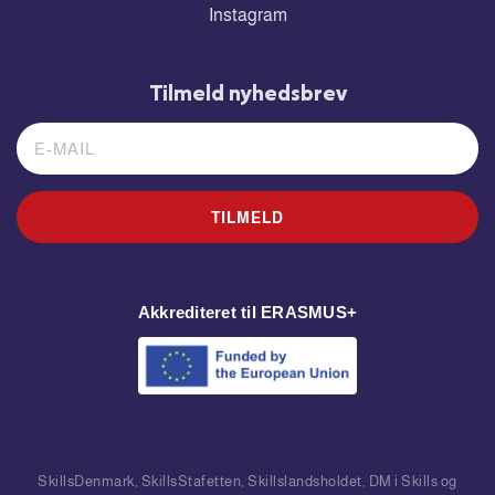
Instagram
Tilmeld nyhedsbrev
TILMELD
Akkrediteret til ERASMUS+
SkillsDenmark, SkillsStafetten, Skillslandsholdet, DM i Skills og