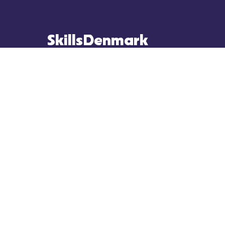
SkillsDenmark
Ny Kongensgade 15, 1. Sal
1472 København K
info@skillsdenmark.dk
Kont
Find os på Google Maps
Pres
Ledige stillinger
Bille
CVR nr. 32 94 75 65
Om S
Priva
Skil