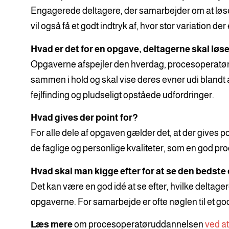
Engagerede deltagere, der samarbejder om at løs
vil også få et godt indtryk af, hvor stor variation d
Hvad er det for en opgave, deltagerne skal løs
Opgaverne afspejler den hverdag, procesoperatøre
sammen i hold og skal vise deres evner udi blandt
fejlfinding og pludseligt opståede udfordringer.
Hvad gives der point for?
For alle dele af opgaven gælder det, at der gives 
de faglige og personlige kvaliteter, som en god pr
Hvad skal man kigge efter for at se den bedst
Det kan være en god idé at se efter, hvilke deltag
opgaverne. For samarbejde er ofte nøglen til et g
Læs mere
om procesoperatøruddannelsen
ved at