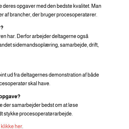
e deres opgaver med den bedste kvalitet. Man
er er af brancher, der bruger procesoperatører.
e?
n har. Derfor arbejder deltagerne også
 andet sidemandsoplæring, samarbejde, drift,
point ud fra deltagernes demonstration af både
ocesoperatør skal have.
e opgave?
ere der samarbejder bedst om at løse
odt stykke procesoperatørarbejde.
 klikke her
.