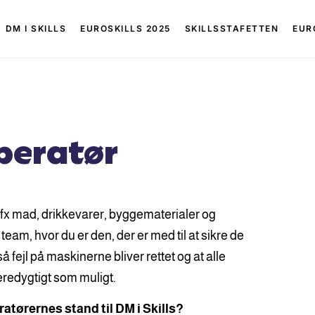
DM I SKILLS
EUROSKILLS 2025
SKILLSSTAFETTEN
EUR
peratør
fx mad, drikkevarer, byggematerialer og
team, hvor du er den, der er med til at sikre de
 fejl på maskinerne bliver rettet og at alle
æredygtigt som muligt.
tørernes stand til DM i Skills?