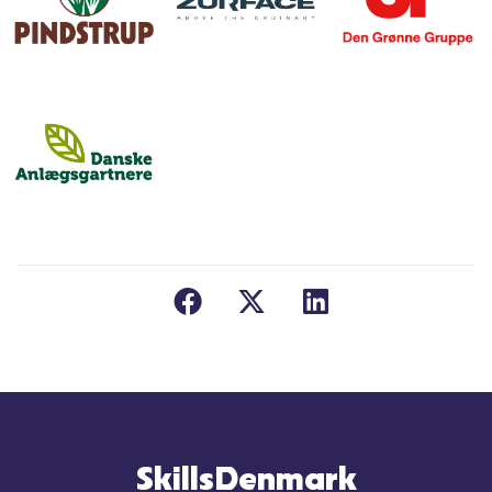
SkillsDenmark