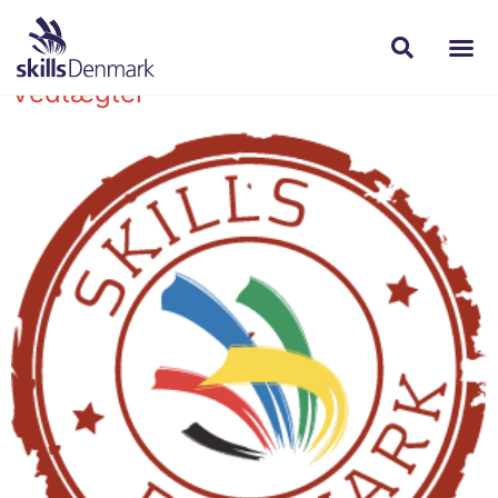
Author:
Eva L
Vedtægter