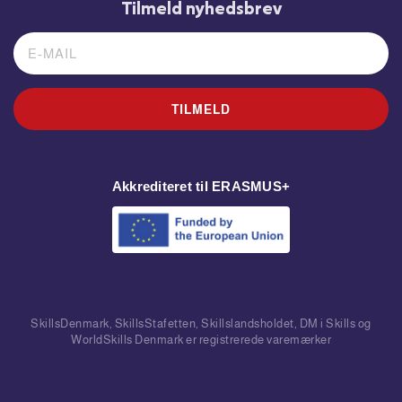
Tilmeld nyhedsbrev
TILMELD
Akkrediteret til ERASMUS+
SkillsDenmark, SkillsStafetten, Skillslandsholdet, DM i Skills og
WorldSkills Denmark er registrerede varemærker